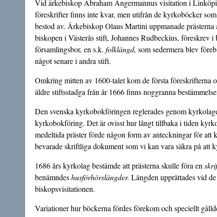
Vid ärkebiskop Abraham Angermannus visitation i Linköping
föreskrifter finns inte kvar, men utifrån de kyrkoböcker som
bestod av. Ärkebiskop Olaus Martini uppmanade prästerna år
biskopen i Västerås stift, Johannes Rudbeckius, föreskrev i 
församlingsbor, en s.k.
folklängd,
som sedermera blev föreb
något senare i andra stift.
Omkring mitten av 1600-talet kom de första föreskrifterna
äldre stiftsstadga från år 1666 finns noggranna bestämmelser
Den svenska kyrkobokföringen reglerades genom kyrkolagen 
kyrkobokföring. Det är ovisst hur långt tillbaka i tiden kyrk
medeltida präster förde någon form av anteckningar för att k
bevarade skriftliga dokument som vi kan vara säkra på att k
1686 års kyrkolag bestämde att prästerna skulle föra en
skri
benämndes
husförhörslängder.
Längden upprättades vid de å
biskopsvisitationen.
Variationer hur böckerna fördes förekom och speciellt gälld