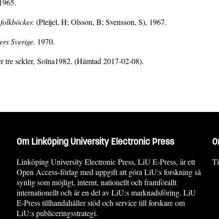
1965.
 folkböcker.
(Pleijel, H; Olsson, B; Svensson, S), 1967.
ders Sverige.
1970.
 tre sekler
,
Solna1982. (Hämtad 2017-02-08).
Om Linköping University Electronic Press
O
Linköping University Electronic Press, LiU E-Press, är ett
Ti
Open Access-förlag med uppgift att göra LiU:s forskning så
synlig som möjligt, internt, nationellt och framförallt
internationellt och är en del av LiU:s marknadsföring. LiU
E-Press tillhandahåller stöd och service till forskare om
LiU:s publiceringsstrategi.