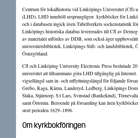
Centrum för lokalhistoria vid Linköpings Universitet (Cfl) u
(LHD). LHD innehöll ursprungligen
kyrkböcker
för Linkö
och i databasen ingick även
Tabellverkets
sockenstatistik fö
Linköpings historiska databas levererades till Cfl av Demo
av materialet utfördes av DDB, som också äger upphovsrätte
universitetsbibliotek, Linköpings Stift- och landsbibliotek,
Östergötland.
Cfl och Linköping University Electronic Press beslutade 
universitet
att tillsammans göra LHD tillgänglig på Internet
vigsellängd sam in- och utflyttningslängd för följande förs
Grebo, Kaga, Kärna, Landeryd, Ledberg, Linköpings Domky
Slaka, Stjärnorp, S:t Lars, Svinstad (Bankekind), Törnevall
samt Örtomta. Beroende på församling kan åren kyrkböckern
stort perioden 1629–1896.
Om kyrkbokföringen