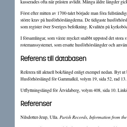
kasserades ofta när prästen avlidit. Många äldre längder gic
Först efter mitten av 1700-talet började man föra fullständi
större krav på husförhörslängderna. De tidigaste husförhör
som register över Sveriges befolkning. Kvalitén på kyrkoböc
I församlingar, som växte mycket snabbt uppstod det stora svå
rotemanssystemet, som ersatte husförhörslängder och anvä
Referens till databasen
Referera till aktuell bok/längd enligt exempel nedan. Byt u
Husförhörslängd för Gammalkil, volym 19, sida 52, rad 13
Utflyttningslängd för Åtvidaberg, volym 408, sida 10. Li
Referenser
Nilsdotter-Jeup, Ulla.
Parish Records, Information from t