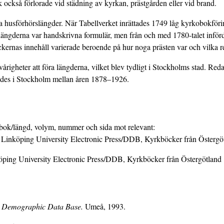
k också förlorade vid städning av kyrkan, prästgården eller vid brand.
ga husförhörslängder. När Tabellverket inrättades 1749 låg kyrkobokföring
slängderna var handskrivna formulär, men från och med 1780-talet införd
kernas innehåll varierade beroende på hur noga prästen var och vilka r
righeter att föra längderna, vilket blev tydligt i Stockholms stad. Redan
ndes i Stockholm mellan åren 1878–1926.
t bok/längd, volym, nummer och sida mot relevant:
. Linköping University Electronic Press/DDB, Kyrkböcker från Öster
nköping University Electronic Press/DDB, Kyrkböcker från Östergötlan
he Demographic Data Base.
Umeå, 1993.