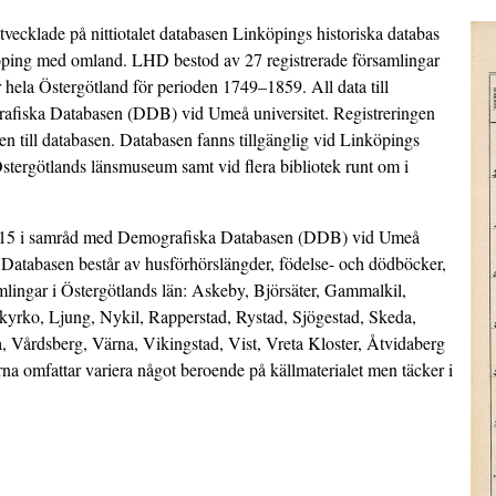
tvecklade på nittiotalet databasen Linköpings historiska databas
ping med omland. LHD bestod av 27 registrerade församlingar
r hela Östergötland för perioden 1749–1859. All data till
grafiska Databasen (DDB) vid Umeå universitet. Registreringen
n till databasen. Databasen fanns tillgänglig vid Linköpings
 Östergötlands länsmuseum samt vid flera bibliotek runt om i
2015 i samråd med
Demografiska Databasen (DDB)
vid
Umeå
. Databasen består av husförhörslängder, födelse- och dödböcker,
amlingar i Östergötlands län: Askeby, Björsäter, Gammalkil,
rko, Ljung, Nykil, Rapperstad, Rystad, Sjögestad, Skeda,
a, Vårdsberg, Värna, Vikingstad, Vist, Vreta Kloster, Åtvidaberg
a omfattar variera något beroende på källmaterialet men täcker i