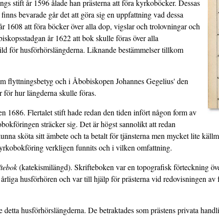
s stift år 1596 ålade han prästerna att föra kyrkoböcker. Dessas
 finns bevarade går det att göra sig en uppfattning vad dessa
 1608 att föra böcker över alla dop, vigslar och trolovningar och
biskopsstadgan år 1622 att bok skulle föras över alla
ild för husförhörslängderna. Liknande bestämmelser tillkom
 om flyttningsbetyg och i Åbobiskopen Johannes Gegelius' den
 för hur längderna skulle föras.
1686. Flertalet stift hade redan den tiden infört någon form av
obokföringen sträcker sig. Det är högst sannolikt att redan
unna sköta sitt ämbete och ta betalt för tjänsterna men mycket lite källm
yrkobokföring verkligen funnits och i vilken omfattning.
ftebok
(katekismilängd). Skrifteboken var en topografisk förteckning öv
rliga husförhören och var till hjälp för prästerna vid redovisningen a
e detta husförhörslängderna. De betraktades som prästens privata handli