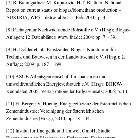
[7] B. Baumgartner; M. Kupusovic; H.T. Blattner; National
Report on current status of biogas/biomethane production –
AUSTRIA; WP5 – deliverable 5.1; Feb. 2010; p. 4.
[8] Fachagentur Nachwachsende Rohstoffe e.V. (Hrsg); Biogas-
Anlagen; 12 Datenblätter; www.fnr.de; 2004; pp. 7 – 39.
[9] H. Döhler et. al.; Faustzahlen Biogas; Kuratorium für
Technik und Bauwesen in der Landwirtschaft e.V. (Hrsg.); 2.
Auflage; 2009; p. 187 – 199.
[10] ASUE Arbeitsgemeinschaft für sparsamen und
umweltfreundlichen Energieverbrauch e.V. (Hrsg); BHKW-
Kenndaten 2005; Verlag rationeller Erdgaseinsatz; 2005; p. 14.
[11] H. Berger; V. Hoenig; Energieeffizienz der österreichischen
Zementindustrie; Vereinigung der österreichischen
Zementindustrie (Hrsg.); 2010; pp. 18 – 44.
[12] Institut für Energetik und Umwelt GmbH; Studie
Einspeisung von Biogas in das Erdgasnetz; Fachagentur