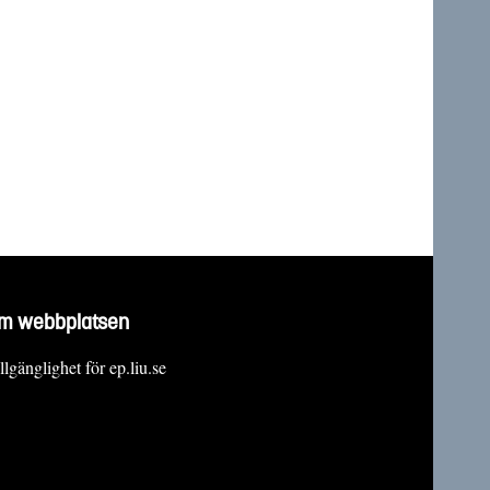
m webbplatsen
llgänglighet för ep.liu.se