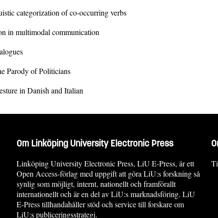
uistic categorization of co-occurring verbs
tion in multimodal communication
ialogues
 Parody of Politicians
sture in Danish and Italian
Om Linköping University Electronic Press
O
Linköping University Electronic Press, LiU E-Press, är ett
Ti
Open Access-förlag med uppgift att göra LiU:s forskning så
synlig som möjligt, internt, nationellt och framförallt
internationellt och är en del av LiU:s marknadsföring. LiU
E-Press tillhandahåller stöd och service till forskare om
LiU:s publiceringsstrategi.