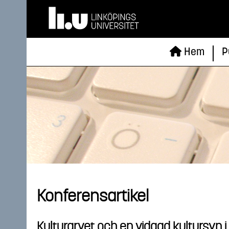
Hem
P
Konferensartikel
Kulturarvet och en vidgad kultursyn