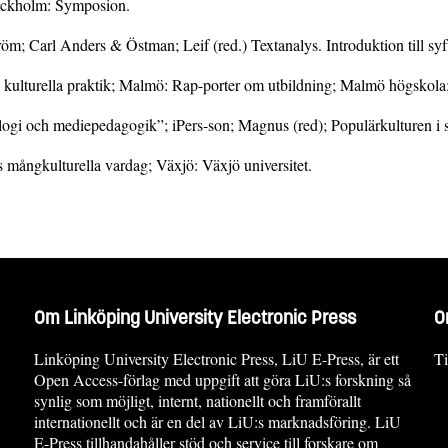
tockholm: Symposion.
öm; Carl Anders & Östman; Leif (red.) Textanalys. Introduktion till syfte
 kulturella praktik; Malmö: Rap-porter om utbildning; Malmö högskola;
logi och mediepedagogik”; iPers-son; Magnus (red); Populärkulturen i sk
 mångkulturella vardag; Växjö: Växjö universitet.
Om Linköping University Electronic Press
O
Linköping University Electronic Press, LiU E-Press, är ett
Ti
Open Access-förlag med uppgift att göra LiU:s forskning så
synlig som möjligt, internt, nationellt och framförallt
internationellt och är en del av LiU:s marknadsföring. LiU
E-Press tillhandahåller stöd och service till forskare om