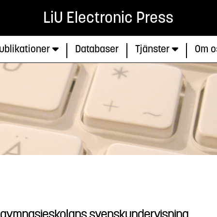
LiU Electronic Press
ublikationer
Databaser
Tjänster
Om o
 i gymnasieskolans svenskundervisning