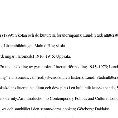
1999): Skolan och de kulturella förändringarna; Lund: Studentlitterat
ö: Lärarutbildningen Malmö Hög-skola.
ärderingar i läromedel 1910–1945; Uppsala.
r. En undersökning av gymnasiets Litteraturförmedling 1945–1975; Lund
ling” i Thavenius; Jan (red.) Svenskämnets historia. Lund: Studentlittera
eskolans litteraturstudium och dess plats i ett kulturellt åter-skapand
tmodernity.An Introduction to Contemporary Politics and Culture; Lon
älvet och samhället i den senmo-derna epoken; Göteborg: Daidalos.