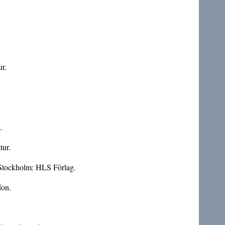
ur.
.
tur.
e; Stockholm: HLS Förlag.
don.