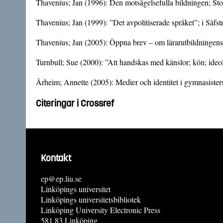
Thavenius; Jan (1996): Den motsägelsefulla bildningen; S
Thavenius; Jan (1999): ”Det avpolitiserade språket”; i Säfstr
Thavenius; Jan (2005): Öppna brev – om lärarutbildningens
Turnbull; Sue (2000): ”Att handskas med känslor; kön; ideo
Årheim; Annette (2005): Medier och identitet i gymnasisters
Citeringar i Crossref
Kontakt
ep@ep.liu.se
Linköpings universitet
Linköpings universitetsbibliotek
Linköping University Electronic Press
581 83 Linköping