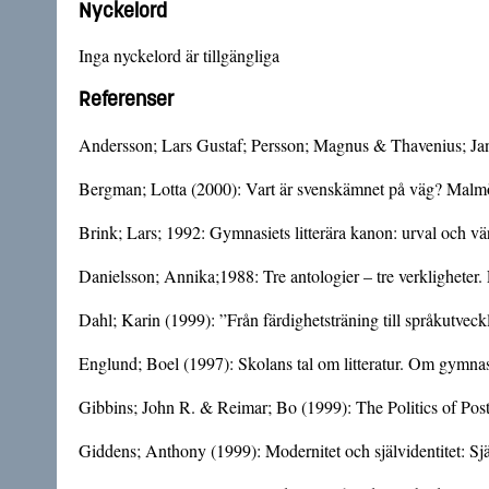
Nyckelord
Inga nyckelord är tillgängliga
Referenser
Andersson; Lars Gustaf; Persson; Magnus & Thavenius; Jan (
Bergman; Lotta (2000): Vart är svenskämnet på väg? Malm
Brink; Lars; 1992: Gymnasiets litterära kanon: urval och v
Danielsson; Annika;1988: Tre antologier – tre verklighete
Dahl; Karin (1999): ”Från färdighetsträning till språkutveck
Englund; Boel (1997): Skolans tal om litteratur. Om gymnasi
Gibbins; John R. & Reimar; Bo (1999): The Politics of Pos
Giddens; Anthony (1999): Modernitet och självidentitet: Sj