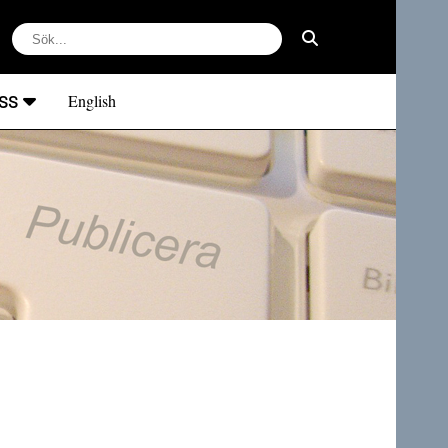
ss
English