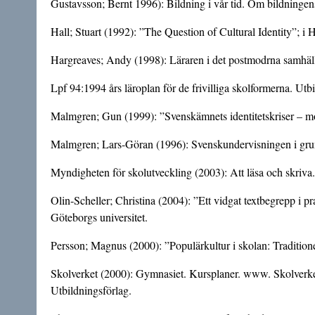
Gustavsson; Bernt 1996): Bildning i vår tid. Om bildningen
Hall; Stuart (1992): ”The Question of Cultural Identity”; i
Hargreaves; Andy (1998): Läraren i det postmodrna samhälle
Lpf 94:1994 års läroplan för de frivilliga skolformerna. Ut
Malmgren; Gun (1999): ”Svenskämnets identitetskriser – mod
Malmgren; Lars-Göran (1996): Svenskundervisningen i grund
Myndigheten för skolutveckling (2003): Att läsa och skriv
Olin-Scheller; Christina (2004): ”Ett vidgat textbegrepp i p
Göteborgs universitet.
Persson; Magnus (2000): ”Populärkultur i skolan: Traditione
Skolverket (2000): Gymnasiet. Kursplaner. www. Skolverke
Utbildningsförlag.