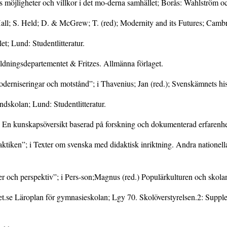
s möjligheter och villkor i det mo-derna samhället; Borås: Wahlström o
 Hall; S. Held; D. & McGrew; T. (red); Modernity and its Futures; Cambr
t; Lund: Studentlitteratur.
bildningsdepartementet & Fritzes. Allmänna förlaget.
erniseringar och motstånd”; i Thavenius; Jan (red.); Svenskämnets histo
skolan; Lund: Studentlitteratur.
a. En kunskapsöversikt baserad på forskning och dokumenterad erfarenh
raktiken”; i Texter om svenska med didaktisk inriktning. Andra nationell
r och perspektiv”; i Pers-son;Magnus (red.) Populärkulturen och skolan.
t.se Läroplan för gymnasieskolan; Lgy 70. Skolöverstyrelsen.2: Suppl