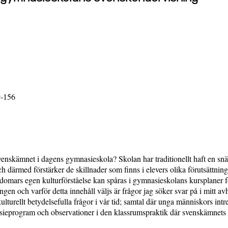
9-156
enskämnet i dagens gymnasieskola? Skolan har traditionellt haft en snä
h därmed förstärker de skillnader som finns i elevers olika förutsättning
ngdomars egen kulturförståelse kan spåras i gymnasieskolans kursplaner
en och varför detta innehåll väljs är frågor jag söker svar på i mitt a
ulturellt betydelsefulla frågor i vår tid; samtal där unga människors intr
sieprogram och observationer i den klassrumspraktik där svenskämnets i