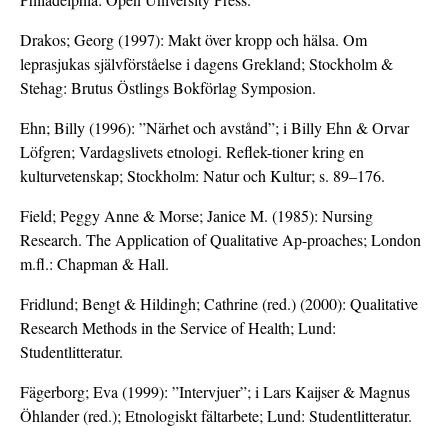
Drakos; Georg (1997): Makt över kropp och hälsa. Om
leprasjukas självförståelse i dagens Grekland; Stockholm &
Stehag: Brutus Östlings Bokförlag Symposion.
Ehn; Billy (1996): ”Närhet och avstånd”; i Billy Ehn & Orvar
Löfgren; Vardagslivets etnologi. Reflek-tioner kring en
kulturvetenskap; Stockholm: Natur och Kultur; s. 89–176.
Field; Peggy Anne & Morse; Janice M. (1985): Nursing
Research. The Application of Qualitative Ap-proaches; London
m.fl.: Chapman & Hall.
Fridlund; Bengt & Hildingh; Cathrine (red.) (2000): Qualitative
Research Methods in the Service of Health; Lund:
Studentlitteratur.
Fägerborg; Eva (1999): ”Intervjuer”; i Lars Kaijser & Magnus
Öhlander (red.); Etnologiskt fältarbete; Lund: Studentlitteratur.