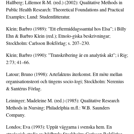
Hallberg; Lillemor R-M. (red.) (2002): Qualitative Methods in
Public Health Research: Theoretical Foundations and Practical
Examples; Lund: Studentlitteratur.
Klein; Barbro (1989): ”Ett eftermiddagssamtal hos Elsa”; i Billy
Ehn & Barbro Klein (red.); Etnolo-giska beskrivningar;
Stockholm: Carlsson Bokförlag; s. 207–230.
Klein; Barbro (1990): ”Transkribering är en analytisk akt”; i Rig;
2:73; 41–66.
Latour; Bruno (1998): Artefaktens återkomst. Ett möte mellan
organisationsteori och tingens socio-logi; Stockholm: Nerenius
& Santérus Förlag.
Leininger; Madeleine M. (red.) (1985): Qualitative Research
Methods in Nursing; Philadelphia m.fl.: W.B. Saunders
Company.
Londos; Eva (1993): Uppåt väggarna i svenska hem. En
etnologisk studie av bildbruk; Stockholm: Carlsson Bokförlag.