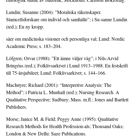
Lundin; Susanne (2004): ”Moraliska räkenskaper.
Stamcellsforskare om individ och samhälle”; i Su-sanne Lundin
(red.); En ny kropp.
säer om medicinska visioner och personliga val; Lund: Nordic
Academic Press; s. 183–204.
Löfgren; Orvar (1988): ”Ett ämne väljer väg”; i Nils-Arvid
Bringéus (red.); Folklivsarkivet i Lund 1913–1988. En festskrift
till 75-årsjubileet; Lund: Folklivsarkivet; s. 144–166.
MacIntyre; Richard (2001): “Interpretive Analysis: The
Method”; i Patricia L. Munhall (red.); Nursing Research. A
Qualitative Perspective; Sudbury; Mass. m.fl.: Jones and Bartlett
Publishers.
Morse; Janice M. & Field; Peggy Anne (1995): Qualitative
Research Methods for Health Profession-als; Thousand Oaks;
London & New Delhi: Sage Publications.