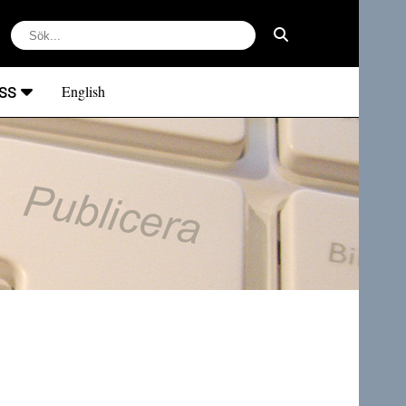
ss
English