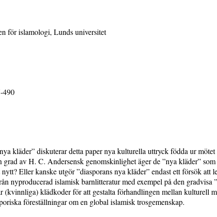
n för islamologi, Lunds universitet
7-490
a kläder” diskuterar detta paper nya kulturella uttryck födda ur mötet
ken grad av H. C. Andersensk genomskinlighet äger de ”nya kläder” som
nytt? Eller kanske utgör ”diasporans nya kläder” endast ett försök att 
ån nyproducerad islamisk barnlitteratur med exempel på den gradvisa ”bri
r (kvinnliga) klädkoder för att gestalta förhandlingen mellan kulturell 
poriska föreställningar om en global islamisk trosgemenskap.