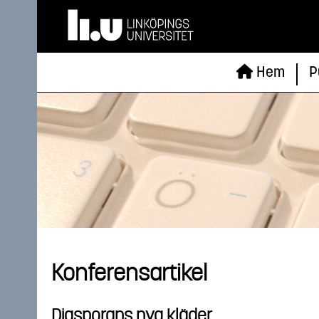
Hem
P
Konferensartikel
Diasporans nya kläder