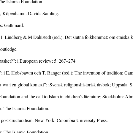
The Islamic Foundation.
den; Köpenhamn: Davids Samling.
s: Gallimard.
 I. Lindberg & M Dahlstedt (red.); Det slutna folkhemmet: om etniska k
outledge.
basket?”; i European review; 5: 267–274.
”; i E. Hobsbawm och T. Ranger (red.); The invention of tradition; Cam
‘wa i en global kontext”; iSvensk religionshistorisk årsbok; Uppsala: 
oundation and the call to Islam in children’s literature; Stockholm: Alm
r: The Islamic Foundation.
y; poststructuralism; New York: Colombia University Press.
: The Islamic Foundation.