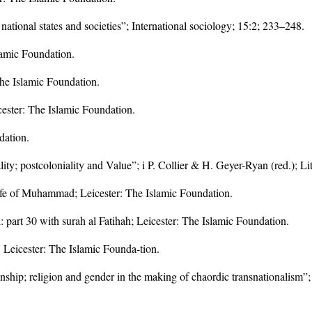
ational states and societies”; International sociology; 15:2; 233–248.
amic Foundation.
he Islamic Foundation.
ester: The Islamic Foundation.
dation.
ity; postcoloniality and Value”; i P. Collier & H. Geyer-Ryan (red.); Li
life of Muhammad; Leicester: The Islamic Foundation.
 part 30 with surah al Fatihah; Leicester: The Islamic Foundation.
Leicester: The Islamic Founda-tion.
ship; religion and gender in the making of chaordic transnationalism”; i