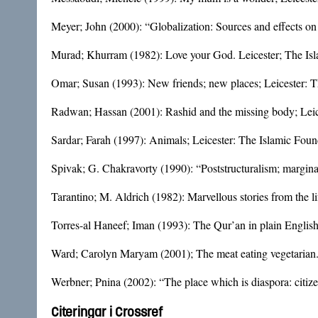
Meyer; John (2000): “Globalization: Sources and effects on n
Murad; Khurram (1982): Love your God. Leicester; The Isl
Omar; Susan (1993): New friends; new places; Leicester: T
Radwan; Hassan (2001): Rashid and the missing body; Leic
Sardar; Farah (1997): Animals; Leicester: The Islamic Foun
Spivak; G. Chakravorty (1990): “Poststructuralism; marginal
Tarantino; M. Aldrich (1982): Marvellous stories from the 
Torres-al Haneef; Iman (1993): The Qur’an in plain English:
Ward; Carolyn Maryam (2001); The meat eating vegetarian. 
Werbner; Pnina (2002): “The place which is diaspora: citizen
Citeringar i Crossref