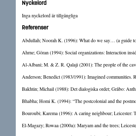
Nyckelord
Inga nyckelord är tillgängliga
Referenser
Abdullah; Noorah K. (1996): What do we say… (a guide to 
Ahrne; Göran (1994): Social organizations: Interaction ins
Al-Albani; M. & Z. R. Qalaji (2001): The people of the cav
Anderson; Benedict (1983/1991): Imagined communities. Ref
Bakhtin; Michail (1988): Det dialogiska ordet; Gråbo: Anth
Bhabha; Homi K. (1994): “The postcolonial and the postmod
Bouroubi; Karema (1996): A caring neighbour; Leicester: 
El-Magazy; Rowaa (2000a): Maryam and the trees; Leiceste