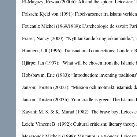
El-Magazy; Rowaa (2000b): Ali and the spider; Leicester: 
Folsach; Kjeld von (1991): Fabelvaesener fra islams verl
Foucault; Michel (1969/1989): L’archeologie de savoir; Pari
Fraser; Nancy (2000): “Nytt tänkande kring erkännande.”; i
Hannerz; Ulf (1996): Transnational connections; London: R
Hjärpe; Jan (1997): “What will be chosen from the Islamic 
Hobsbawm; Eric (1983): “Introduction: inventing traditions
Janson; Torsten (2003a): “Mission och motmakt: islamisk da
Janson; Torsten (2003b): Your cradle is green: The Islamic F
Kayani; M. S. & K. Murad (1982): The brave boy; Leiceste
Leich; Vincent B. (1992): Cultural criticism; literary theor
Messaoudi; Michèle (1999): My mum is a wonder; Leicester