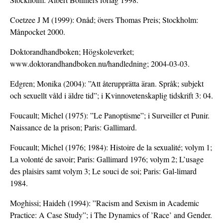
Coetzee J M (1999): Onåd; övers Thomas Preis; Stockholm:
Månpocket 2000.
Doktorandhandboken; Högskoleverket;
www.doktorandhandboken.nu/handledning; 2004-03-03.
Edgren; Monika (2004): ”Att återupprätta äran. Språk; subjekt
och sexuellt våld i äldre tid”; i Kvinnovetenskaplig tidskrift 3: 04.
Foucault; Michel (1975): ”Le Panoptisme”; i Surveiller et Punir.
Naissance de la prison; Paris: Gallimard.
Foucault; Michel (1976; 1984): Histoire de la sexualité; volym 1;
La volonté de savoir; Paris: Gallimard 1976; volym 2; L’usage
des plaisirs samt volym 3; Le souci de soi; Paris: Gal-limard
1984.
Moghissi; Haideh (1994): ”Racism and Sexism in Academic
Practice: A Case Study”; i The Dynamics of ’Race’ and Gender.