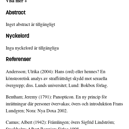
Visa mer +
Abstract
Inget abstract är tillgängligt
Nyckelord
Inga nyckelord är tillgängliga
Referenser
Andersson; Ulrika (2004): Hans (ord) eller hennes? En
könsteoretisk analys av straffrättsligt skydd mot sexuella
övergrepp; diss. Lunds universitet; Lund: Bokbox förlag.
Bentham; Jeremy (1791): Panopticon. En ny princip för
inrättningar där personer övervakas; övers och introduktion Frans
Lundgren; Nora: Nya Doxa 2002.
Camus; Albert (1942): Främlingen; övers Sigfrid Lindström;
Stockholm: Albert Bonniers förlag 1998.