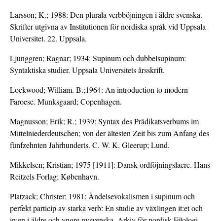
Larsson; K.; 1988: Den plurala verbböjningen i äldre svenska.
Skrifter utgivna av Institutionen för nordiska språk vid Uppsala
Universitet. 22. Uppsala.
Ljunggren; Ragnar; 1934: Supinum och dubbelsupinum:
Syntaktiska studier. Uppsala Universitets årsskrift.
Lockwood; William. B.;1964: An introduction to modern
Faroese. Munksgaard; Copenhagen.
Magnusson; Erik; R.; 1939: Syntax des Prädikatsverbums im
Mittelniederdeutschen; von der ältesten Zeit bis zum Anfang des
fünfzehnten Jahrhunderts. C. W. K. Gleerup; Lund.
Mikkelsen; Kristian; 1975 [1911]: Dansk ordföjningslaere. Hans
Reitzels Forlag; København.
Platzack; Christer; 1981: Ändelsevokalismen i supinum och
perfekt particip av starka verb: En studie av växlingen it:et och
in:en i äldre och yngre nysvenska. Arkiv för nordisk Filologi.