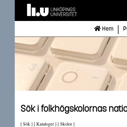
Hem
P
Sök i folkhögskolornas nati
[
Sök
] [
Kataloger
] [
Skolor
]