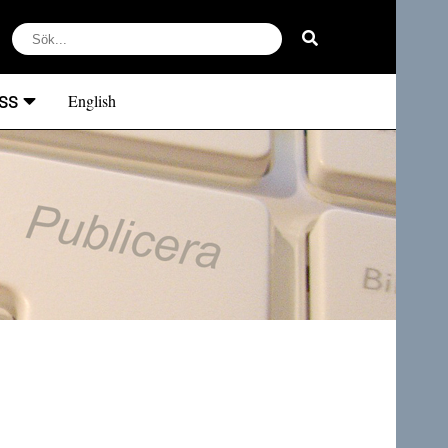
ss
English